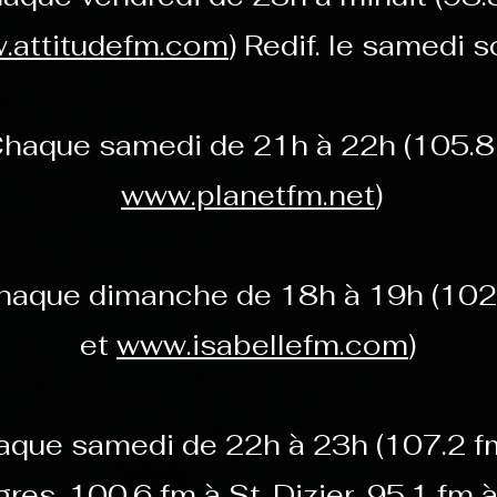
.attitudefm.com
) Redif. le samedi s
Chaque samedi de 21h à 22h (105.
www.planetfm.net
)
aque dimanche de 18h à 19h (102.
et
www.isabellefm.com
)
que samedi de 22h à 23h (107.2 f
res, 100.6 fm à St-Dizier, 95.1 fm à