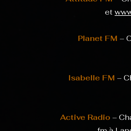
et
www
Planet FM
– 
Isabelle FM
– Ch
Active Radio
– Cha
fm à Lang