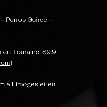
– Perros Guirec –
 en Touraine, 89.9
com
)
fm à Limoges et en