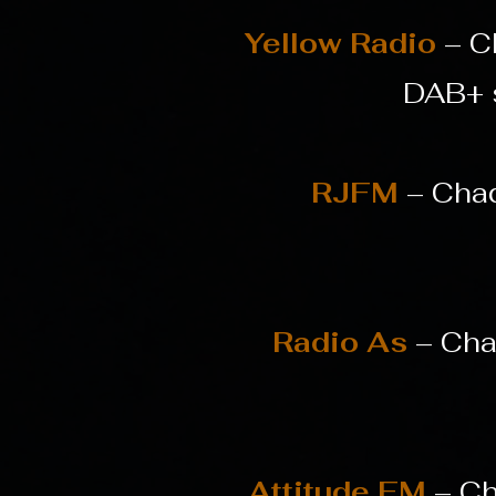
Yellow Radio
– C
DAB+ s
RJFM
– Chaq
Radio As
– Cha
Attitude FM
– Ch