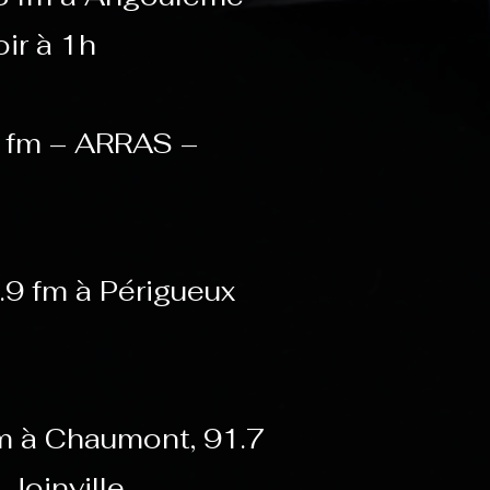
oir à 1h
8 fm – ARRAS –
9 fm à Périgueux
m à Chaumont, 91.7
 Joinville