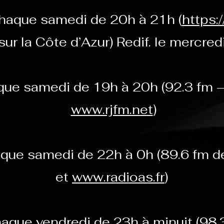
haque samedi de 20h à 21h (
https:/
ur la Côte d’Azur) Redif. le mercred
ue samedi de 19h à 20h (92.3 fm 
www.rjfm.net
)
que samedi de 22h à 0h (89.6 fm d
et
www.radioas.fr
)
aque vendredi de 23h à minuit (98