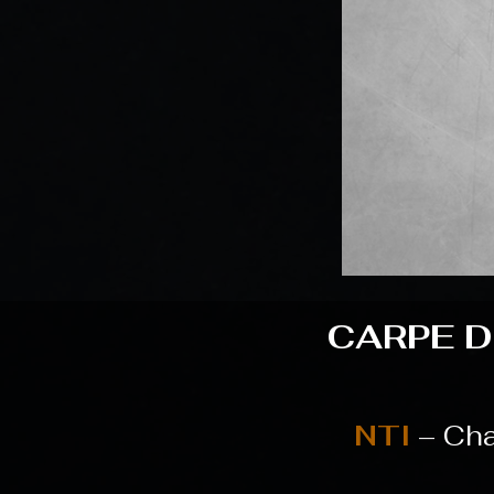
CARPE D
NTI
– Cha