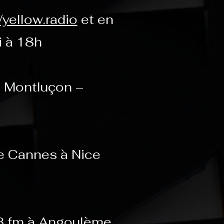
/yellow.radio
et en
i à 18h
– Montluçon –
e Cannes à Nice
.3 fm à Angoulème